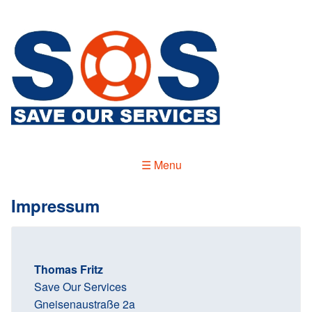
Direkt
zum
Inhalt
S
a
☰ Menu
v
e
Impressum
O
u
r
Thomas Fritz
S
Save Our Services
e
Gneisenaustraße 2a