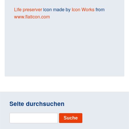
Life preserver
icon made by
Icon Works
from
www.flaticon.com
Seite durchsuchen
S
u
c