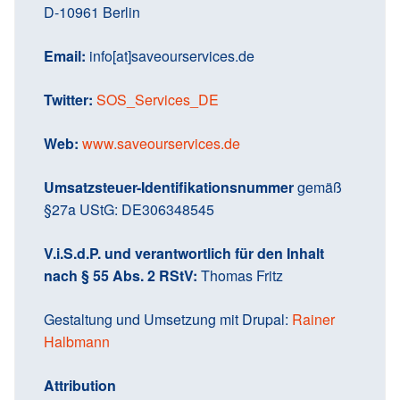
r
D-10961 Berlin
v
i
Email:
info[at]saveourservices.de
c
Twitter:
SOS_Services_DE
e
s
Web:
www.saveourservices.de
Umsatzsteuer-Identifikationsnummer
gemäß
§27a UStG: DE306348545
V.i.S.d.P. und verantwortlich für den Inhalt
nach § 55 Abs. 2 RStV:
Thomas Fritz
Gestaltung und Umsetzung mit Drupal:
Rainer
Halbmann
Attribution